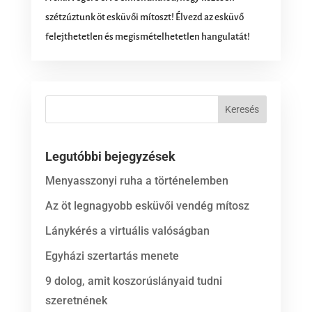
szétzúztunk öt esküvői mítoszt! Élvezd az esküvő
felejthetetlen és megismételhetetlen hangulatát!
Legutóbbi bejegyzések
Menyasszonyi ruha a történelemben
Az öt legnagyobb esküvői vendég mítosz
Lánykérés a virtuális valóságban
Egyházi szertartás menete
9 dolog, amit koszorúslányaid tudni
szeretnének