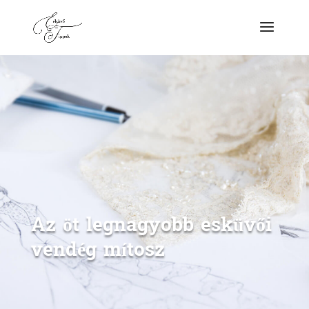
Az öt legnagyobb esküvői
vendég mítosz