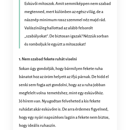
Esküvői mítoszok. Amit semmiképpen nem szabad
megtenned, mert különben az egész világ, de a
násznép minimum rossz szemmel néz majd rád.
Valószínűleg hallottad az alább felsorolt
„szabályokat”. De biztosan igazak? Nézzük sorban
és romboljuk le együtt a mítoszokat!
1. Nem szabad fekete ruhát viselni
Sokan úgy gondolják, hogy bármilyen fekete ruha
bánatot hoz az öröm helyett az ifjú párnak. De hidd el
senki sem fogja azt gondolni, hogy az a ruha jobban
megfelelt volna temetéshez, mint egy esküvőhöz.
Jó hírem van. Nyugodtan felveheted a kis fekete
ruhádat akár esküvőre is. De arra érdemes figyelned,
hogy egy nyári napsütéses lagzin a fekete nem biztos,
hogy ideális ruhaszín.