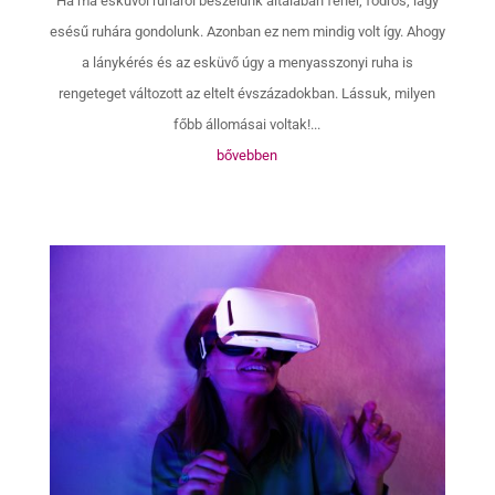
Ha ma esküvői ruháról beszélünk általában fehér, fodros, lágy
esésű ruhára gondolunk. Azonban ez nem mindig volt így. Ahogy
a lánykérés és az esküvő úgy a menyasszonyi ruha is
rengeteget változott az eltelt évszázadokban. Lássuk, milyen
főbb állomásai voltak!...
bővebben