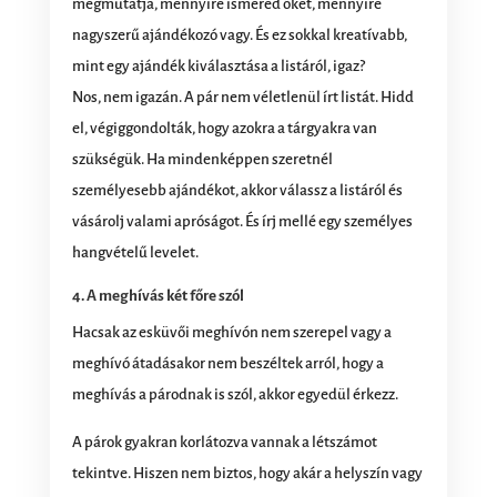
megmutatja, mennyire ismered őket, mennyire
nagyszerű ajándékozó vagy. És ez sokkal kreatívabb,
mint egy ajándék kiválasztása a listáról, igaz?
Nos, nem igazán. A pár nem véletlenül írt listát. Hidd
el, végiggondolták, hogy azokra a tárgyakra van
szükségük. Ha mindenképpen szeretnél
személyesebb ajándékot, akkor válassz a listáról és
vásárolj valami apróságot. És írj mellé egy személyes
hangvételű levelet.
4. A meghívás két főre szól
Hacsak az esküvői meghívón nem szerepel vagy a
meghívó átadásakor nem beszéltek arról, hogy a
meghívás a párodnak is szól, akkor egyedül érkezz.
A párok gyakran korlátozva vannak a létszámot
tekintve. Hiszen nem biztos, hogy akár a helyszín vagy