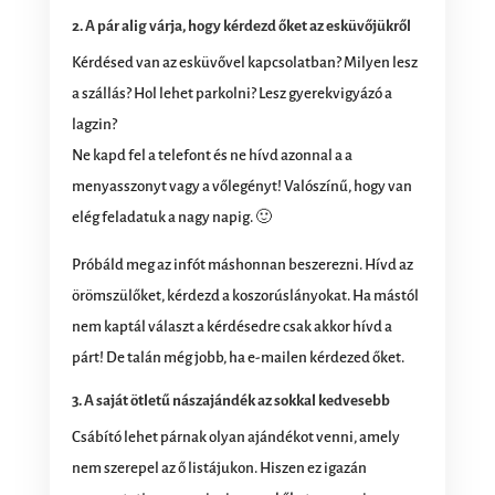
2. A pár alig várja, hogy kérdezd őket az esküvőjükről
Kérdésed van az esküvővel kapcsolatban? Milyen lesz
a szállás? Hol lehet parkolni? Lesz gyerekvigyázó a
lagzin?
Ne kapd fel a telefont és ne hívd azonnal a a
menyasszonyt vagy a vőlegényt! Valószínű, hogy van
elég feladatuk a nagy napig. 🙂
Próbáld meg az infót máshonnan beszerezni. Hívd az
örömszülőket, kérdezd a koszorúslányokat. Ha mástól
nem kaptál választ a kérdésedre csak akkor hívd a
párt! De talán még jobb, ha e-mailen kérdezed őket.
3. A saját ötletű nászajándék az sokkal kedvesebb
Csábító lehet párnak olyan ajándékot venni, amely
nem szerepel az ő listájukon. Hiszen ez igazán