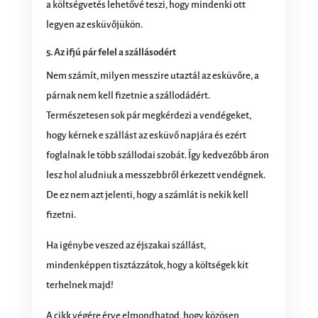
a költségvetés lehetővé teszi, hogy mindenki ott
legyen az esküvőjükön.
5. Az ifjú pár felel a szállásodért
Nem számít, milyen messzire utaztál az esküvőre, a
párnak nem kell fizetnie a szállodádért.
Természetesen sok pár megkérdezi a vendégeket,
hogy kérnek e szállást az esküvő napjára és ezért
foglalnak le több szállodai szobát. Így kedvezőbb áron
lesz hol aludniuk a messzebbről érkezett vendégnek.
De ez nem azt jelenti, hogy a számlát is nekik kell
fizetni.
Ha igénybe veszed az éjszakai szállást,
mindenképpen tisztázzátok, hogy a költségek kit
terhelnek majd!
A cikk végére érve elmondhatod, hogy közösen