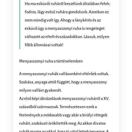
Ha ma esküvői ruháról beszélünk általában fehér,
fodros, lágy esésű ruhára gondolunk. Azonban ez
nem mindig volt így. Ahogy a lánykérés és az
esküvő úgy a menyasszonyi ruha is rengeteget
változott az eltelt évszázadokban. Lássuk, milyen
főbb állomásai voltak!
Menyasszonyi ruha a történelemben
A menyasszonyi ruhák vallásonként eltérőek voltak.
Szabása, anyaga attól függött, hogy a menyasszony
milyen vallást gyakorolt.
Az első képi ábrázolások menyasszonyi ruháról a XV.
századból származnak. Természetesen ezek a
festmények a módosabb vagy akár a királyi rétegek
ruháit, szokásait örökítették meg. Az akkor divatos
ruhák magas nyakkal, hosszú ujjal lettek tervezve. A