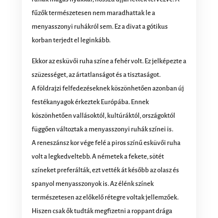
fűzők természetesen nem maradhattak le a
menyasszonyi ruhákról sem. Ez a divat a gótikus
korban terjedt el leginkább.
Ekkor az esküvői ruha színe a fehér volt. Ez jelképezte a
szüzességet, az ártatlanságot és a tisztaságot.
A földrajzi felfedezéseknek köszönhetően azonban új
festékanyagok érkeztek Európába. Ennek
köszönhetően vallásoktól, kultúráktól, országoktól
függően változtak a menyasszonyi ruhák színei is.
A reneszánsz kor vége felé a piros színű esküvői ruha
volt a legkedveltebb. A németek a fekete, sötét
színeket preferálták, ezt vették át később az olasz és
spanyol menyasszonyok is. Az élénk színek
természetesen az előkelő rétegre voltak jellemzőek.
Hiszen csak ők tudták megfizetni a roppant drága