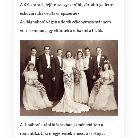
A XX. század elejére az egyszerűbb, zártabb, galléros
esküvői ruhák voltak népszerűek.
A világháború végén a derék vékonyítása már nem
volt szempont, így eltűntek a ruhákról a fűzők.
A II. háború utáni időszakban, ismét hódított a
romantika. Újra megjelentek a hosszú szoknyás