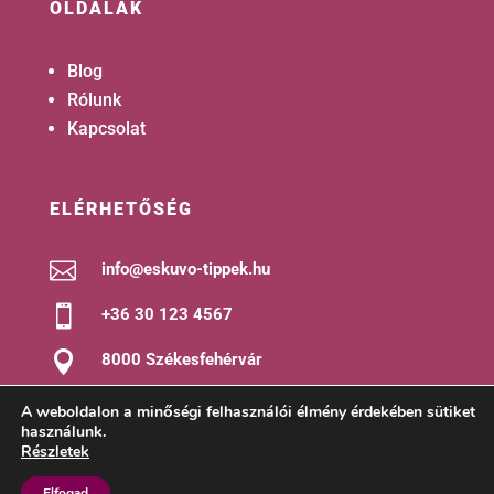
OLDALAK
Blog
Rólunk
Kapcsolat
ELÉRHETŐSÉG

info@eskuvo-tippek.hu

+36 30 123 4567

8000 Székesfehérvár
A weboldalon a minőségi felhasználói élmény érdekében sütiket
használunk.
Részletek
2019 © Minden jog fenntartva! |
ÁSZF
|
Adatvédelmi
Elfogad