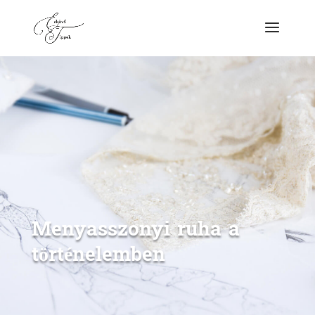
Menyasszonyi ruha a
történelemben