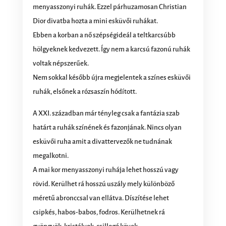
menyasszonyi ruhák. Ezzel párhuzamosan Christian
Dior divatba hozta a mini esküvői ruhákat.
Ebben a korban a nő szépségideál a teltkarcsúbb
hölgyeknek kedvezett. Így nem a karcsú fazonú ruhák
voltak népszerűek.
Nem sokkal később újra megjelentek a színes esküvői
ruhák, elsőnek a rózsaszín hódított.
A XXI. században már tényleg csak a fantázia szab
határt a ruhák színének és fazonjának. Nincs olyan
esküvői ruha amit a divattervezők ne tudnának
megalkotni.
A mai kor menyasszonyi ruhája lehet hosszú vagy
rövid. Kerülhet rá hosszú uszály mely különböző
méretű abronccsal van ellátva. Díszítése lehet
csipkés, habos-babos, fodros. Kerülhetnek rá