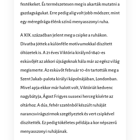
festékeket. És természetesen meg is akarták mutatni a
gazdagságukat. Erre pedig alig volt jobb módszer, mint
egy méregdrága élénk színű menyasszonyi ruha.
A XIX. században jelent meg a csipke a ruhákon.
Divatba jöttek a különféle motívumokkal díszített
öltözetek is. A 21 éves Viktória királynő 1840-es
esküvőjét az akkori újságoknak hála már az egész világ
megismerte. Az esküvőt február 10-én tartották meg a
Szent Jakab-palota királyi kápolnájában, Londonban.
Mivel apja ekkor már halott volt, Viktóriát kedvenc
nagybátyja, Ágost Frigyes sussexi herceg kísérte az
oltárhoz. A dús, fehér szaténból készült ruháját
narancsvirágszirmok szegélyeztek és vert csipkével
díszítették. Ez pedig tökéletes példája a kor népszerű
menyasszonyi ruhájának.