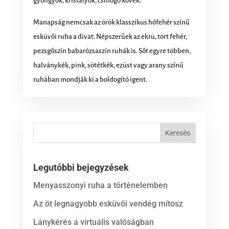
gyöngyök, kristályok, csillogó kövek.
Manapság nemcsak az örök klasszikus hófehér színű
esküvői ruha a divat. Népszerűek az ekrü, tört fehér,
pezsgőszín babarózsaszín ruhák is. Sőt egyre többen,
halványkék, pink, sötétkék, ezüst vagy arany színű
ruhában mondják ki a boldogító igent.
Legutóbbi bejegyzések
Menyasszonyi ruha a történelemben
Az öt legnagyobb esküvői vendég mítosz
Lánykérés a virtuális valóságban