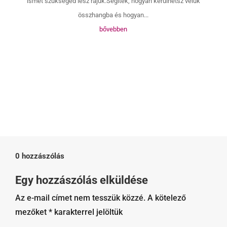
ismét szükséged lesz rájuk.Segítek, hogyan kerülhetsz velük
összhangba és hogyan...
bővebben
0 hozzászólás
Egy hozzászólás elküldése
Az e-mail címet nem tesszük közzé.
A kötelező
mezőket
*
karakterrel jelöltük