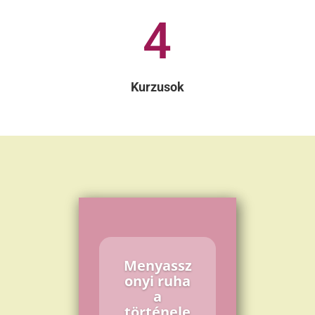
4
Kurzusok
Menyassz
onyi ruha
a
történele