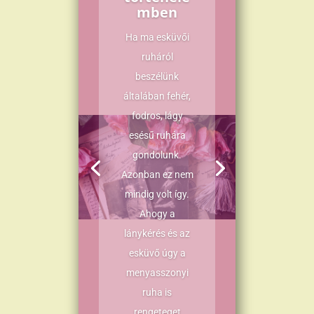
mben
Ha ma esküvői
ruháról
beszélünk
általában fehér,
fodros, lágy
esésű ruhára
gondolunk.
Azonban ez nem
mindig volt így.
Ahogy a
lánykérés és az
esküvő úgy a
menyasszonyi
ruha is
rengeteget